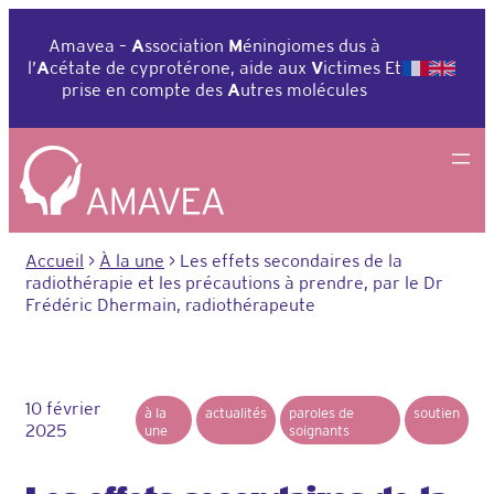
Aller
au
Amavea –
A
ssociation
M
éningiomes dus à
contenu
l’
A
cétate de cyprotérone, aide aux
V
ictimes Et
prise en compte des
A
utres molécules
Accueil
>
À la une
>
Les effets secondaires de la
radiothérapie et les précautions à prendre, par le Dr
Frédéric Dhermain, radiothérapeute
10 février
à la
actualités
paroles de
soutien
2025
une
soignants