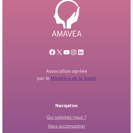
en
présence
du
Pr
Pallud,
neurochirurgien
Facebook
X
YouTube
Instagram
LinkedIn
Association agréée
par le
Ministère de la Santé
Navigation
Qui sommes-nous ?
Vous accompagner