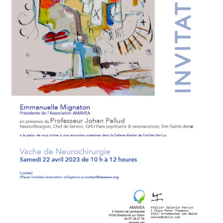
les
modalités
de
traitement
de
la
douleur
associée
à
l’endométriose