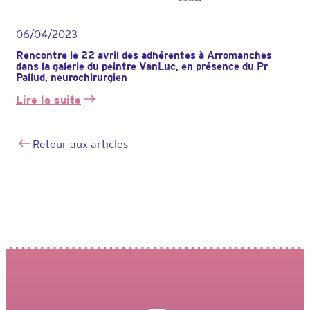
06/04/2023
Rencontre le 22 avril des adhérentes à Arromanches
dans la galerie du peintre VanLuc, en présence du Pr
Pallud, neurochirurgien
Lire la suite
:
Rencontre
le
Retour aux articles
22
avril
des
adhérentes
à
Arromanches
dans
la
galerie
du
peintre
VanLuc,