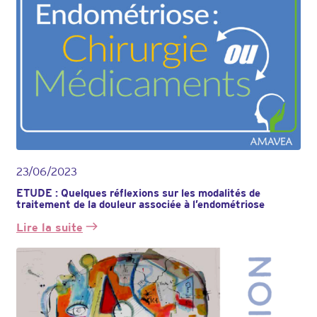
23/06/2023
ETUDE : Quelques réflexions sur les modalités de
traitement de la douleur associée à l’endométriose
Lire la suite
:
ETUDE
:
Quelques
réflexions
sur