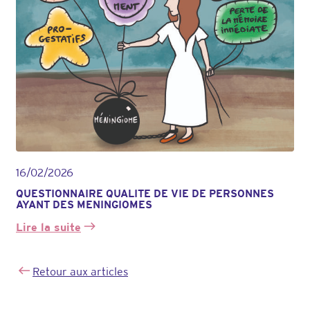
l’acétate
de
cyprotérone
(Androcur):
Rapports
de
cas
chez
des
sœurs
jumelles
16/02/2026
QUESTIONNAIRE QUALITE DE VIE DE PERSONNES
AYANT DES MENINGIOMES
Lire la suite
:
QUESTIONNAIRE
QUALITE
Retour aux articles
DE
VIE
DE