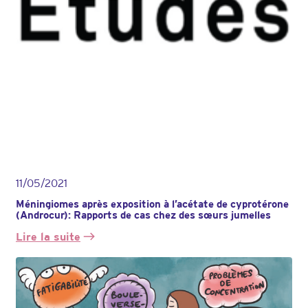
11/05/2021
Méningiomes après exposition à l’acétate de cyprotérone
(Androcur): Rapports de cas chez des sœurs jumelles
Lire la suite
:
Méningiomes
après
exposition
à