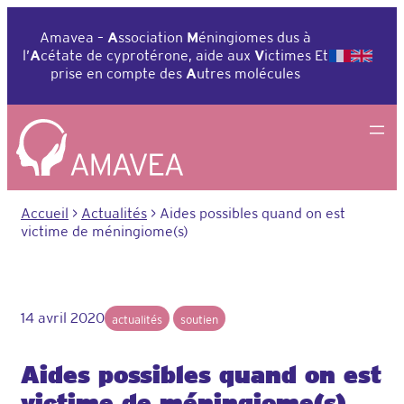
Aller
au
Amavea –
A
ssociation
M
éningiomes dus à
contenu
l’
A
cétate de cyprotérone, aide aux
V
ictimes Et
prise en compte des
A
utres molécules
Accueil
>
Actualités
>
Aides possibles quand on est
victime de méningiome(s)
14 avril 2020
actualités
soutien
Aides possibles quand on est
victime de méningiome(s)