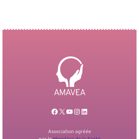
PERSONNES
AYANT
DES
MENINGIOMES
Facebook
X
YouTube
Instagram
LinkedIn
Association agréée
par le
Ministère de la Santé