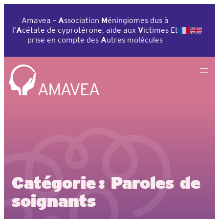
Amavea –
A
ssociation
M
éningiomes dus à
l’
A
cétate de cyprotérone, aide aux
V
ictimes Et
prise en compte des
A
utres molécules
Catégorie :
Paroles de
soignants