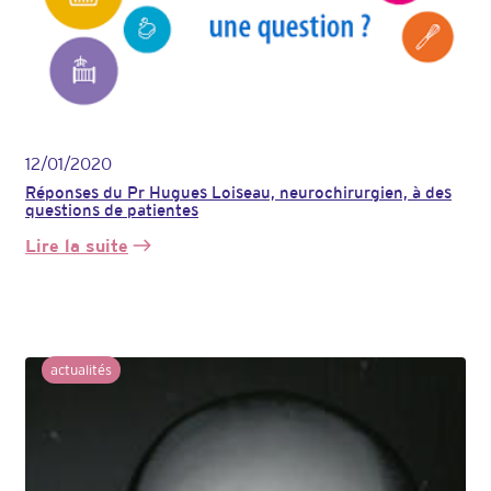
d’un
neurochirurgien,
le
Pr
Johan
Pallud
12/01/2020
Réponses du Pr Hugues Loiseau, neurochirurgien, à des
questions de patientes
Lire la suite
:
Réponses
du
Pr
Hugues
Loiseau,
actualités
neurochirurgien,
à
des
questions
de