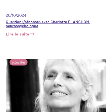
20/10/2024
Questions/réponses avec Charlotte PLANCHON,
neurospychologue
Lire la suite
:
Questions/réponses
avec
Charlotte
PLANCHON,
neurospychologue
actualités