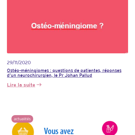
patients
et
réponses
du
Dr
Frédéric
DHERMAIN,
radiothérapeute
29/11/2020
Ostéo-méningiomes : questions de patientes, réponses
d’un neurochirurgien, le Pr Johan Pallud
Lire la suite
:
Ostéo-
méningiomes
:
questions
de
actualités
patientes,
réponses