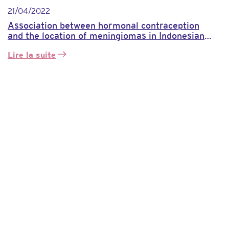
21/04/2022
Association between hormonal contraception
and the location of meningiomas in Indonesian
patients
Lire la suite
:
Association
entre
la
contraception
hormonale
et
la
localisation
des
méningiomes
chez
les
patients
indonésiens