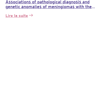
Associations of pathological diagnosis and
genetic anomalies of meningiomas with the
embryological origins of the meninges
Lire la suite
:
Associations
du
diagnostic
pathologique
et
des
anomalies
génétiques
des
méningiomes
avec
les
origines
embryologiques
des
méninges