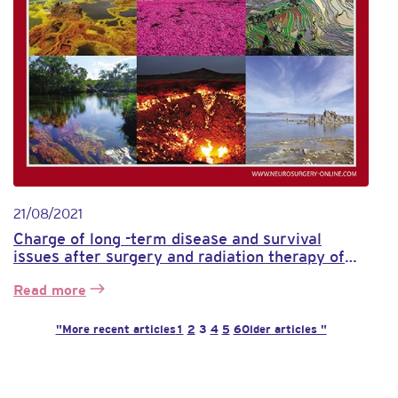
21/08/2021
Charge of long -term disease and survival
issues after surgery and radiation therapy of
patients with intracranial meningiomas
Read more
:
Long-
"More recent articles
1
2
3
4
5
6
Older articles "
term
disease
burden
and