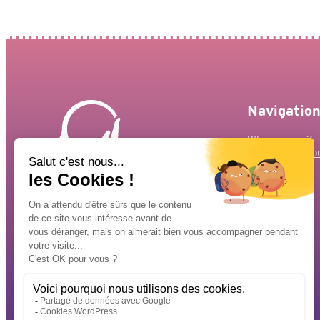
Navigatio
Who are we ?
Accompany yo
Press review
News
Contact us
Facebook
X
YouTube
Instagram
Linkedin
Association approved
by the
Ministry of Health