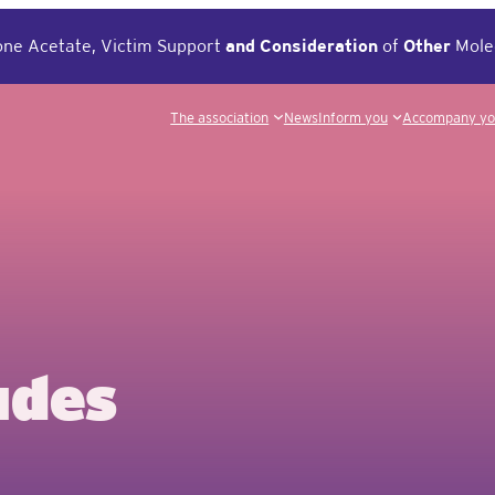
ne Acetate, Victim Support
and
Consideration
of
Other
Mole
The association
News
Inform you
Accompany y
udes