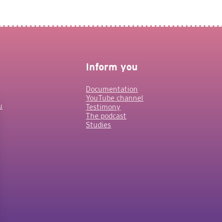
survival
issues
after
surgery
and
radiotherapy
in
Inform you
patients
n
with
Documentation
intracranial
YouTube channel
meningiomas
u
Testimony
The podcast
Studies