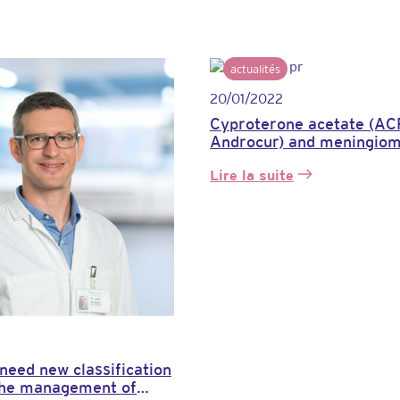
actualités
20/01/2022
Cyproterone acetate (AC
Androcur) and meningiom
study on the entire popul
Lire la suite
country
:
L’acétate
de
cyprotérone
(ACP-
Androcur)
et
les
méningiomes
:
une
need new classification
étude
the management of
sur