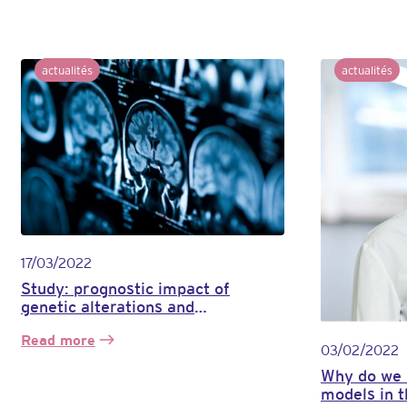
actualités
actualités
17/03/2022
Study: prognostic impact of
genetic alterations and
methylation classes in
Read more
meningiomas
:
03/02/2022
STUDY:
Why do we 
Prognostic
models in 
impact