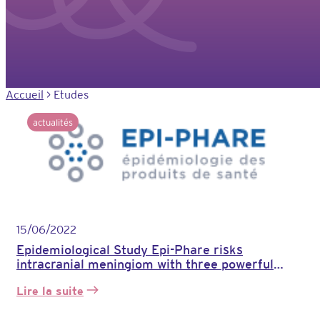
Accueil
>
Etudes
actualités
15/06/2022
Epidemiological Study Epi-Phare risks
intracranial meningiom with three powerful
progestins (Androcur, Luteran, Lutenyl)
Lire la suite
:
Etude