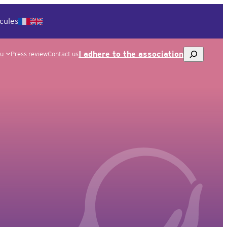
cules
To
I adhere to the association
ou
Press review
Contact us
research