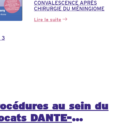
CONVALESCENCE APRÈS
CHIRURGIE DU MÉNINGIOME
Lire la suite
:
CONVALESCENCE
APRÈS
 3
CHIRURGIE
DU
MÉNINGIOME
rocédures au sein du
vocats DANTE-
anxiété et dispositif