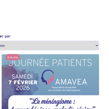
ier par
à la une