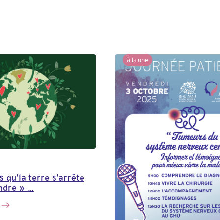
à la une
s qu’la terre s’arrête
ndre » …