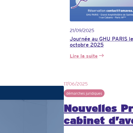
21/09/2025
Journée au GHU PARIS le
octobre 2025
Lire la suite
:
Journée
au
GHU
PARIS
17/06/2025
le
démarches juridiques
3
octobre
Nouvelles P
2025
cabinet d’a
préjudice d’