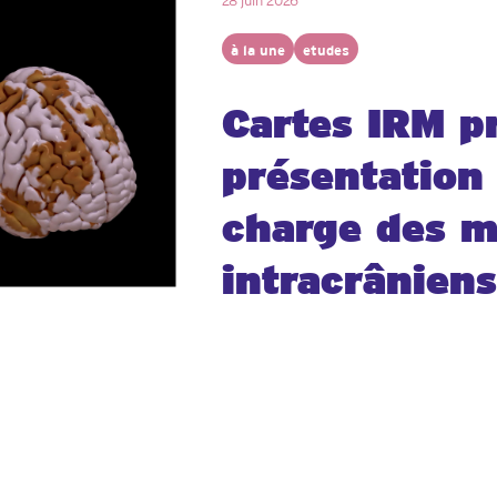
28 juin 2026
à la une
etudes
Cartes IRM pr
présentation 
charge des 
intracrâniens