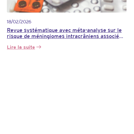
18/02/2026
Revue systématique avec méta-analyse sur le
risque de méningiomes intracrâniens associé
aux médicaments progestatifs
Lire la suite
:
Revue
systématique
avec
méta-
analyse
sur
le
risque
de
méningiomes
intracrâniens
associé
aux
médicaments