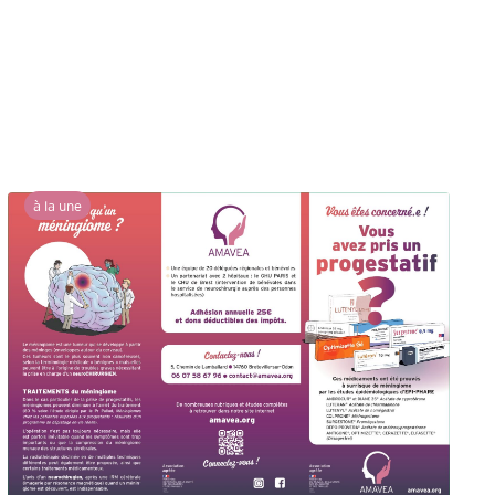
tion
à la une