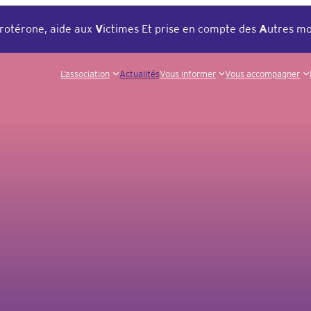
rotérone, aide aux
V
ictimes Et prise en compte des
A
utres mo
L’association
Actualités
Vous informer
Vous accompagner