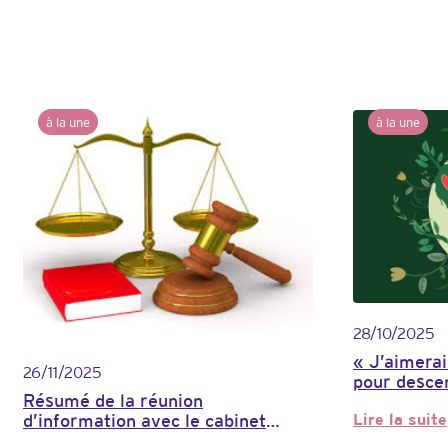
progestatifs
à la une
à la une
28/10/2025
« J’aimerai
26/11/2025
pour desce
Résumé de la réunion
Lire la suite
d’information avec le cabinet
:
d’avocats DANTE du 4 novembre
«