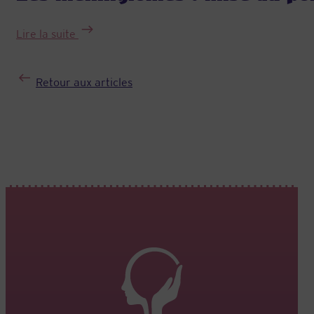
:
Lire la suite
Les
méningiomes
:
Retour aux articles
mise
au
point
sur
les
connaissances
actuelles