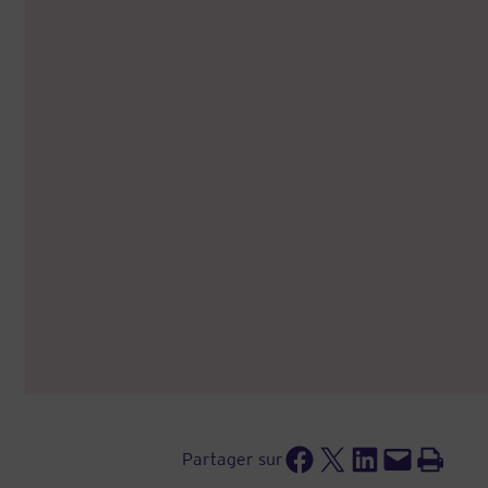
Partager sur Facebook
Partager sur X
Partager sur LinkedIn
Envoyer cette page par e-mail
Imprimer cette page
Partager sur