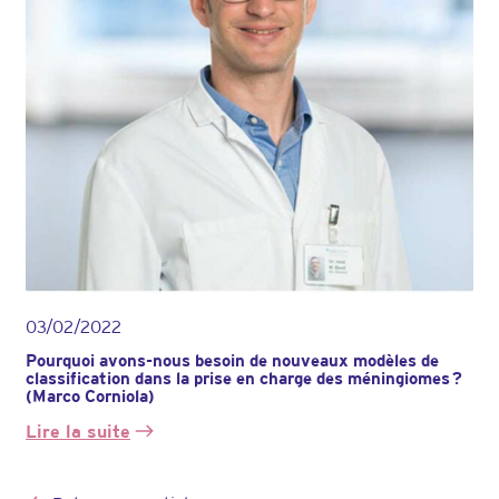
opération
avec
aphasie,
parésie,
8
mois
de
rééducation
03/02/2022
Pourquoi avons-nous besoin de nouveaux modèles de
classification dans la prise en charge des méningiomes ?
(Marco Corniola)
Lire la suite
:
Pourquoi
avons-