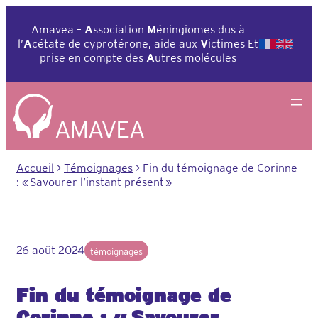
Aller
au
Amavea –
A
ssociation
M
éningiomes dus à
contenu
l’
A
cétate de cyprotérone, aide aux
V
ictimes Et
prise en compte des
A
utres molécules
Accueil
>
Témoignages
>
Fin du témoignage de Corinne
: « Savourer l’instant présent »
26 août 2024
témoignages
Fin du témoignage de
Corinne : « Savourer