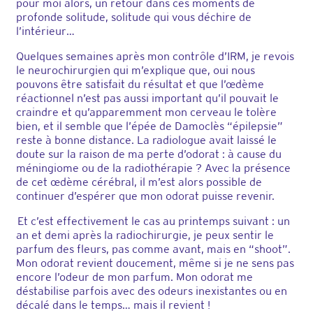
pour moi alors, un retour dans ces moments de
profonde solitude, solitude qui vous déchire de
l’intérieur…
Quelques semaines après mon contrôle d’IRM, je revois
le neurochirurgien qui m’explique que, oui nous
pouvons être satisfait du résultat et que l’œdème
réactionnel n’est pas aussi important qu’il pouvait le
craindre et qu’apparemment mon cerveau le tolère
bien, et il semble que l’épée de Damoclès “épilepsie”
reste à bonne distance. La radiologue avait laissé le
doute sur la raison de ma perte d’odorat : à cause du
méningiome ou de la radiothérapie ? Avec la présence
de cet œdème cérébral, il m’est alors possible de
continuer d’espérer que mon odorat puisse revenir.
Et c’est effectivement le cas au printemps suivant : un
an et demi après la radiochirurgie, je peux sentir le
parfum des fleurs, pas comme avant, mais en “shoot”.
Mon odorat revient doucement, même si je ne sens pas
encore l’odeur de mon parfum. Mon odorat me
déstabilise parfois avec des odeurs inexistantes ou en
décalé dans le temps… mais il revient !