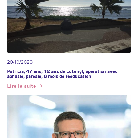
20/10/2020
Patricia, 47 ans, 12 ans de Lutényl, opération avec
aphasie, parésie, 8 mois de rééducation
Lire la suite
:
Patricia,
47
ans,
12
ans
de
Lutényl,