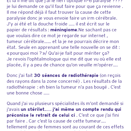
Et là il me dit que j’ai le nerf optique n°6 paralysé ????
je lui demande ce qu’il faut faire pour que ça revienne .
Il me répond déjà il faut trouver la cause de cette
paralysie donc je vous envoie faire un irm cérébrale.
J’y ai été et la douche froide ….. il est écrit sur le
papier de résultats :
méningiome
.Ne sachant pas ce
que voulais dire ce mot je regarde sur internet ,
tumeur cérébrale…… et la je ne pourrais décrire mon
état. Seule en apprenant une telle nouvelle on se dit :
« pourquoi moi ? »/ Qu’ai-je fait pour mériter ça?
Je revois l’ophtalmologue qui me dit que vu où elle est
placée, il y a peu de chance qu’on veuille m’opérer….
Donc j’ai fait
30 séances de radiothérapie
(on reçois
des rayons dans la zone concerné) . Les résultats de la
radiothérapie : eh bien la tumeur n’a pas bougé . C’est
une bonne chose …..
Quand j’ai vu plusieurs spécialistes ils m’ont demandé si
j’avais
un stérilet.
…..
j’ai même un compte rendu qui
préconise le retrait de celui ci
. C’est ce que j’ai fini
par faire . Car c’est la cause de cette tumeur….
tellement peu de femmes sont au courant de ces effets