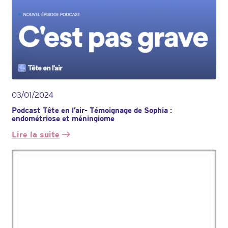
03/01/2024
Podcast Tête en l’air- Témoignage de Sophia :
endométriose et méningiome
Lire la suite
:
Podcast
Tête
en
l’air-
Témoignage
de
Sophia
: