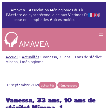
Aller
au
Amavea –
A
ssociation
M
éningiomes dus à
contenu
l’
A
cétate de cyprotérone, aide aux
V
ictimes Et
prise en compte des
A
utres molécules
Accueil
>
Actualités
>
Vanessa, 33 ans, 10 ans de stérilet
Mirena, 1 méningiome
07 septembre 2021
actualités
témoignages
Vanessa, 33 ans, 10 ans de
stérilet Mirena, 1