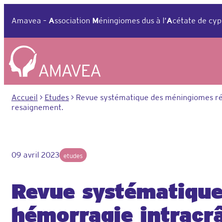
Aller
au
Amavea –
A
ssociation
M
éningiomes dus à l’
A
cétate de cyp
contenu
Accueil
>
Etudes
>
Revue systématique des méningiomes révé
resaignement.
09 avril 2023
etudes
Revue systématique
hémorragie intracr