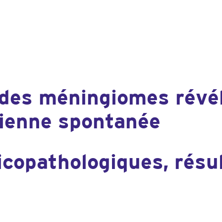
des méningiomes révél
nienne spontanée
icopathologiques, résu