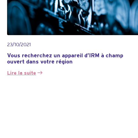
23/10/2021
Vous recherchez un appareil d’IRM à champ
ouvert dans votre région
Lire la suite
:
Vous
recherchez
un
appareil
d’IRM
à
champ
ouvert
dans
votre