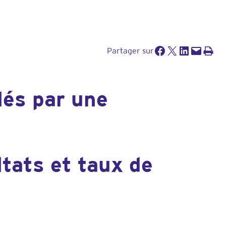
Partager sur Facebook
Partager sur X
Partager sur LinkedIn
Envoyer cette page par e-mail
Imprimer cette pa
Partager sur
és par une
ltats et taux de