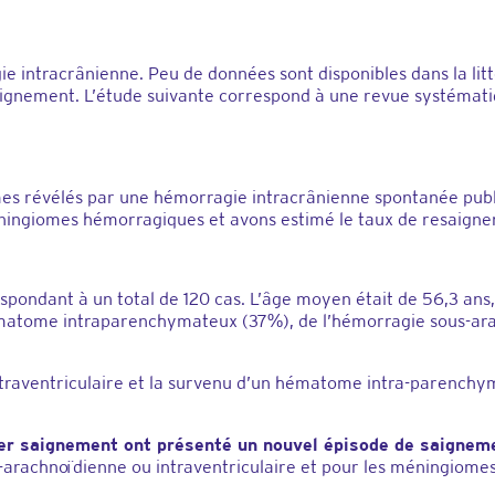
 intracrânienne. Peu de données sont disponibles dans la lit
aignement. L’étude suivante correspond à une revue systématiq
es révélés par une hémorragie intracrânienne spontanée publ
éningiomes hémorragiques et avons estimé le taux de resaignem
respondant à un total de 120 cas. L’âge moyen était de 56,3 a
hématome intraparenchymateux (37%), de l’hémorragie sous-ara
ntraventriculaire et la survenu d’un hématome intra-parenchy
ier saignement ont présenté un nouvel épisode de saignem
arachnoïdienne ou intraventriculaire et pour les méningiomes 