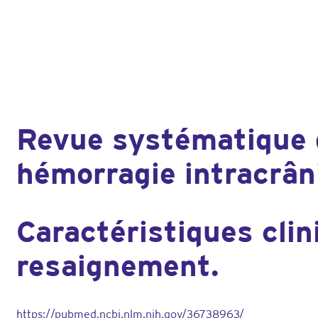
Revue systématique 
hémorragie intracrâ
Caractéristiques clin
resaignement.
https://pubmed.ncbi.nlm.nih.gov/36738963/