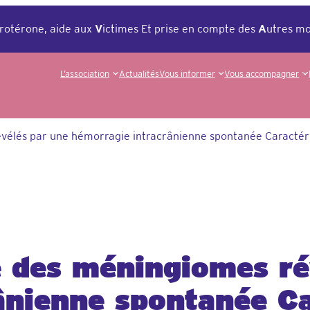
rotérone, aide aux
V
ictimes Et prise en compte des
A
utres mo
L’association
Actualités
Vous informer
Vous accompagner
lés par une hémorragie intracrânienne spontanée Caractérist
 des méningiomes ré
ânienne spontanée Ca