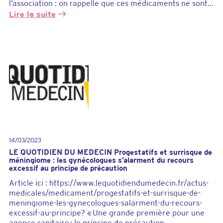
l’association : on rappelle que ces médicaments ne sont…
t
d
Lire la suite
e
:
c
L
l
A
a
R
s
E
s
V
e
U
?
E
D
U
P
R
14/03/2023
A
LE QUOTIDIEN DU MEDECIN Progestatifs et surrisque de
T
méningiome : les gynécologues s’alarment du recours
I
excessif au principe de précaution
C
Article ici : https://www.lequotidiendumedecin.fr/actus-
I
medicales/medicament/progestatifs-et-surrisque-de-
E
meningiome-les-gynecologues-salarment-du-recours-
N
excessif-au-principe? « Une grande première pour une
:
agence sanitaire : le principe de précaution…