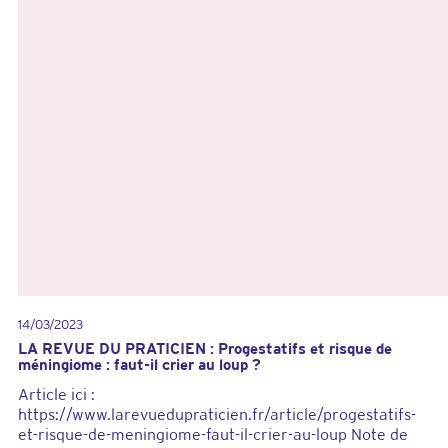
q
u
e
d
e
m
é
n
i
n
g
i
o
m
e
:
14/03/2023
u
LA REVUE DU PRATICIEN : Progestatifs et risque de
n
méningiome : faut-il crier au loup ?
e
Article ici :
f
https://www.larevuedupraticien.fr/article/progestatifs-
f
et-risque-de-meningiome-faut-il-crier-au-loup Note de
e