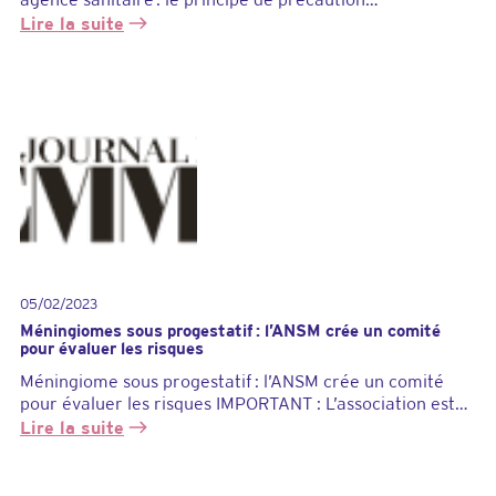
P
Lire la suite
r
o
:
g
L
e
E
s
Q
t
U
a
O
t
T
i
I
f
D
s
I
e
E
t
N
05/02/2023
r
D
Méningiomes sous progestatif : l’ANSM crée un comité
i
U
pour évaluer les risques
s
M
Méningiome sous progestatif : l’ANSM crée un comité
q
E
pour évaluer les risques IMPORTANT : L’association est…
u
D
Lire la suite
e
E
d
C
:
e
I
M