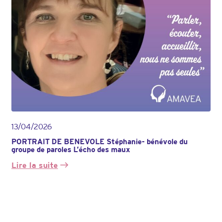
13/04/2026
PORTRAIT DE BENEVOLE Stéphanie- bénévole du
groupe de paroles L’écho des maux
Lire la suite
:
PORTRAIT
DE
BENEVOLE
Stéphanie-
bénévole