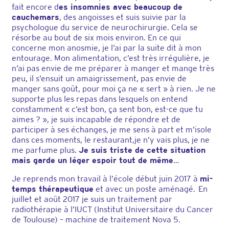
fait encore d
es insomnies avec beaucoup de
cauchemars
, des angoisses et suis suivie par la
psychologue du service de neurochirurgie. Cela se
résorbe au bout de six mois environ. En ce qui
concerne mon anosmie, je l’ai par la suite dit à mon
entourage. Mon alimentation, c’est très irrégulière, je
n’ai pas envie de me préparer à manger et mange très
peu, il s’ensuit un amaigrissement, pas envie de
manger sans goût, pour moi ça ne « sert » à rien. Je ne
supporte plus les repas dans lesquels on entend
constamment « c’est bon, ça sent bon, est-ce que tu
aimes ? », je suis incapable de répondre et de
participer à ses échanges, je me sens à part et m’isole
dans ces moments, le restaurant,je n’y vais plus, je ne
me parfume plus.
Je suis triste de cette situation
mais garde un léger espoir tout de même
…
Je reprends mon travail à l’école début juin 2017 à
mi-
temps thérapeutique
et avec un poste aménagé. En
juillet et août 2017 je suis un traitement par
radiothérapie à l’IUCT (Institut Universitaire du Cancer
de Toulouse) – machine de traitement Nova 5.