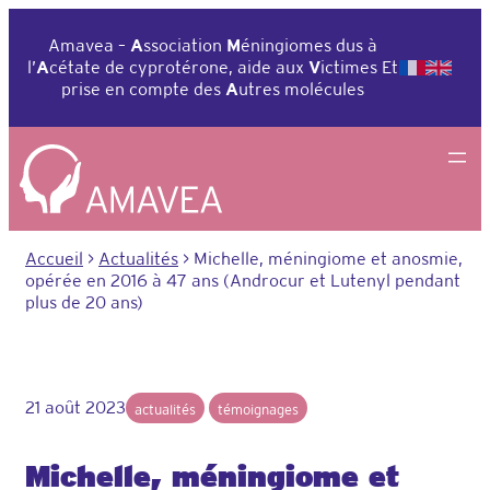
Aller
au
Amavea –
A
ssociation
M
éningiomes dus à
contenu
l’
A
cétate de cyprotérone, aide aux
V
ictimes Et
prise en compte des
A
utres molécules
Accueil
>
Actualités
>
Michelle, méningiome et anosmie,
opérée en 2016 à 47 ans (Androcur et Lutenyl pendant
plus de 20 ans)
21 août 2023
actualités
témoignages
Michelle, méningiome et