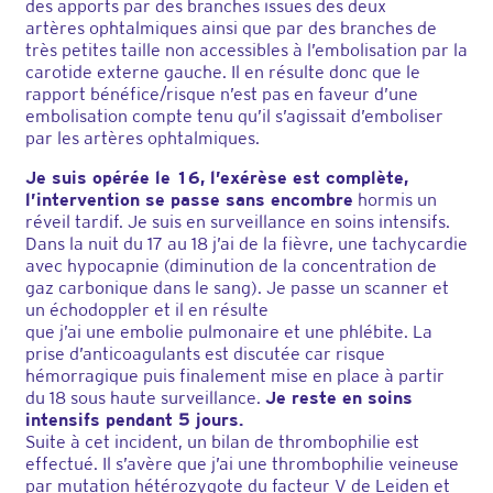
des apports par des branches issues des deux
artères ophtalmiques ainsi que par des branches de
très petites taille non accessibles à l’embolisation par la
carotide externe gauche. Il en résulte donc que le
rapport bénéfice/risque n’est pas en faveur d’une
embolisation compte tenu qu’il s’agissait d’emboliser
par les artères ophtalmiques.
Je suis opérée le 16, l’exérèse est complète,
l’intervention se passe sans encombre
hormis un
réveil tardif. Je suis en surveillance en soins intensifs.
Dans la nuit du 17 au 18 j’ai de la fièvre, une tachycardie
avec hypocapnie (diminution de la concentration de
gaz carbonique dans le sang). Je passe un scanner et
un échodoppler et il en résulte
que j’ai une embolie pulmonaire et une phlébite. La
prise d’anticoagulants est discutée car risque
hémorragique puis finalement mise en place à partir
du 18 sous haute surveillance.
Je reste en soins
intensifs pendant 5 jours.
Suite à cet incident, un bilan de thrombophilie est
effectué. Il s’avère que j’ai une thrombophilie veineuse
par mutation hétérozygote du facteur V de Leiden et