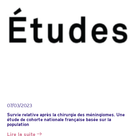
du
groupe
de
paroles
L’écho
des
maux
07/03/2023
Survie relative après la chirurgie des méningiomes. Une
étude de cohorte nationale française basée sur la
population
Lire la suite