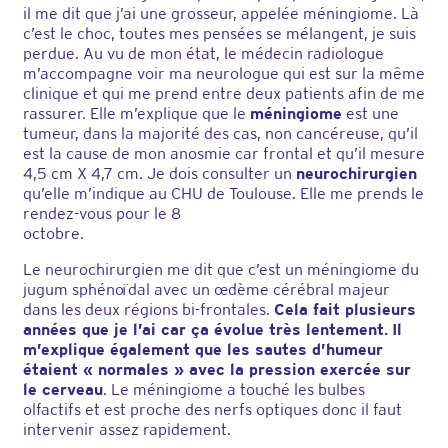
il me dit que j’ai une grosseur, appelée méningiome. Là
c’est le choc, toutes mes pensées se mélangent, je suis
perdue. Au vu de mon état, le médecin radiologue
m’accompagne voir ma neurologue qui est sur la même
clinique et qui me prend entre deux patients afin de me
rassurer. Elle m’explique que le
méningiome
est une
tumeur, dans la majorité des cas, non cancéreuse, qu’il
est la cause de mon anosmie car frontal et qu’il mesure
4,5 cm X 4,7 cm. Je dois consulter un
neurochirurgien
qu’elle m’indique au CHU de Toulouse. Elle me prends le
rendez-vous pour le 8
octobre.
Le neurochirurgien me dit que c’est un méningiome du
jugum sphénoïdal avec un œdème cérébral majeur
dans les deux régions bi-frontales.
Cela fait plusieurs
années que je l’ai car ça évolue très
lentement.
Il
m’explique également que les sautes d’humeur
étaient « normales » avec la pression exercée sur
le cerveau
. Le méningiome a touché les bulbes
olfactifs et est proche des nerfs optiques donc il faut
intervenir assez rapidement.