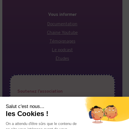
Vous informer
Documentation
Chaine Youtube
Témoignages
Le podcast
Études
Soutenez l’association
Votre aide est précieuse pour permettre à l’association
de faire entendre vos voix !
J’adhère à l’association
Je fais un don