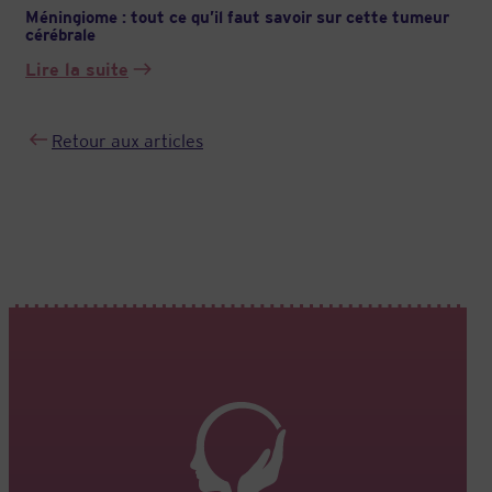
Méningiome : tout ce qu’il faut savoir sur cette tumeur
cérébrale
Lire la suite
:
Méningiome
:
Retour aux articles
tout
ce
qu’il
faut
savoir
sur
cette
tumeur
cérébrale