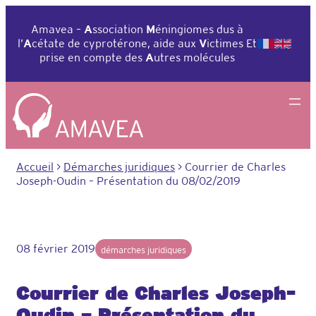
Aller
au
Amavea –
A
ssociation
M
éningiomes dus à
contenu
l’
A
cétate de cyprotérone, aide aux
V
ictimes Et
prise en compte des
A
utres molécules
Accueil
>
Démarches juridiques
>
Courrier de Charles
Joseph-Oudin – Présentation du 08/02/2019
08 février 2019
démarches juridiques
Courrier de Charles Joseph-
Oudin – Présentation du