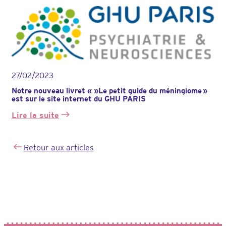
Risque
de
méningiome
sous
désogestrel
:
nouvelles
27/02/2023
données
et
Notre nouveau livret « »Le petit guide du méningiome »
recommandations
est sur le site internet du GHU PARIS
ANSM
Lire la suite
:
Notre
nouveau
Retour aux articles
livret
« »Le
petit
guide
du
méningiome »
est
sur