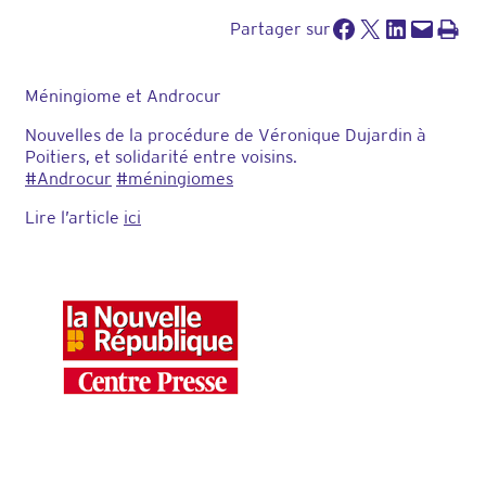
Partager sur Facebook
Partager sur X
Partager sur LinkedIn
Envoyer cette page par e-mail
Imprimer cette pa
Partager sur
Méningiome et Androcur
Nouvelles de la procédure de Véronique Dujardin à
Poitiers, et solidarité entre voisins.
#
Androcur
#
méningiomes
Lire l’article
ici