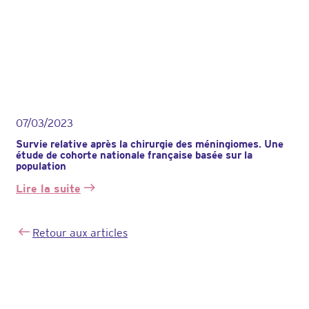
07/03/2023
Survie relative après la chirurgie des méningiomes. Une
étude de cohorte nationale française basée sur la
population
Lire la suite
:
Survie
relative
Retour aux articles
après
la
chirurgie
des
méningiomes.
Une