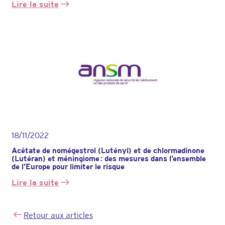
Lire la suite
:
VRAI/FAUX
sur
les
méningiomes
18/11/2022
Acétate de nomégestrol (Lutényl) et de chlormadinone
(Lutéran) et méningiome : des mesures dans l’ensemble
de l’Europe pour limiter le risque
Lire la suite
:
Acétate
de
Retour aux articles
nomégestrol