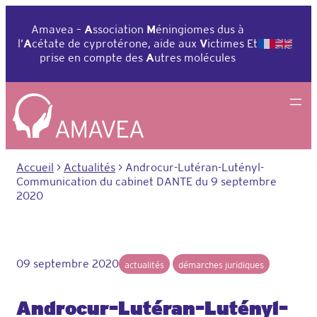
Aller
au
Amavea –
A
ssociation
M
éningiomes dus à
contenu
l’
A
cétate de cyprotérone, aide aux
V
ictimes Et
prise en compte des
A
utres molécules
Accueil
>
Actualités
>
Androcur-Lutéran-Lutényl-
Communication du cabinet DANTE du 9 septembre
2020
09 septembre 2020
actualités
démarches juridiques
Androcur-Lutéran-Lutényl-