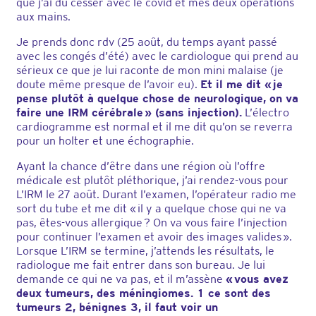
que j’ai dû cesser avec le covid et mes deux opérations
aux mains.
Je prends donc rdv (25 août, du temps ayant passé
avec les congés d’été) avec le cardiologue qui prend au
sérieux ce que je lui raconte de mon mini malaise (je
doute même presque de l’avoir eu).
Et il me dit « je
pense plutôt à quelque chose de neurologique, on va
faire une IRM cérébrale » (sans injection).
L’électro
cardiogramme est normal et il me dit qu’on se reverra
pour un holter et une échographie.
Ayant la chance d’être dans une région où l’offre
médicale est plutôt pléthorique, j’ai rendez-vous pour
L’IRM le 27 août. Durant l’examen, l’opérateur radio me
sort du tube et me dit « il y a quelque chose qui ne va
pas, êtes-vous allergique ? On va vous faire l’injection
pour continuer l’examen et avoir des images valides ».
Lorsque L’IRM se termine, j’attends les résultats, le
radiologue me fait entrer dans son bureau. Je lui
demande ce qui ne va pas, et il m’assène
« vous avez
deux tumeurs, des méningiomes. 1 ce sont des
tumeurs 2, bénignes 3, il faut voir un