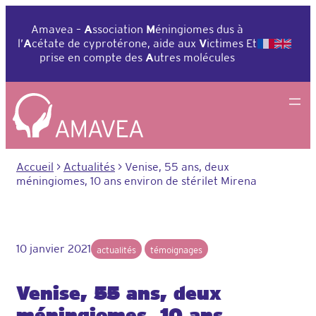
Aller
au
Amavea –
A
ssociation
M
éningiomes dus à
contenu
l’
A
cétate de cyprotérone, aide aux
V
ictimes Et
prise en compte des
A
utres molécules
Accueil
>
Actualités
>
Venise, 55 ans, deux
méningiomes, 10 ans environ de stérilet Mirena
10 janvier 2021
actualités
témoignages
Venise, 55 ans, deux
méningiomes, 10 ans