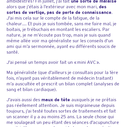
ambidextres ! Fin juillet, j’ai fait
une sorte de malaise
alors que j’étais à l’extérieur avec mon mari,
des
sortes de vertige, pas de perte de connaissance
.
J’ai mis cela sur le compte de la fatigue, de la
chaleur…. Et puis je suis tombée, sans me faire mal, je
boitais, je trébuchais en montant les escaliers. Par
nature, je ne m’écoute pas trop, mais je suis quand
même allée voir ma généraliste sur les conseils d’un
ami qui m’a sermonnée, ayant eu différents soucis de
santé.
J’ai pensé un temps avoir fait un « mini AVC ».
Ma généraliste (que d’ailleurs je consultais pour la 1ère
fois, n’ayant pas véritablement de médecin traitant)
m’a auscultée et prescrit un bilan complet (analyses de
sang et bilan cardiaque).
J’avais aussi des
maux de tête
auxquels je ne prêtais
pas réellement attention. Je suis migraineuse depuis
toujours, j’ai testé toutes sortes de traitements et fait
un scanner il y a au moins 25 ans. La seule chose qui
me soulageait un peu étant des séances d’acupuncture