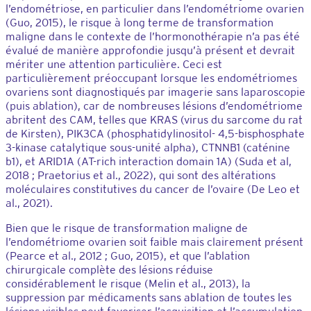
l’endométriose, en particulier dans l’endométriome ovarien
(Guo, 2015), le risque à long terme de transformation
maligne dans le contexte de l’hormonothérapie n’a pas été
évalué de manière approfondie jusqu’à présent et devrait
mériter une attention particulière. Ceci est
particulièrement préoccupant lorsque les endométriomes
ovariens sont diagnostiqués par imagerie sans laparoscopie
(puis ablation), car de nombreuses lésions d’endométriome
abritent des CAM, telles que KRAS (virus du sarcome du rat
de Kirsten), PIK3CA (phosphatidylinositol- 4,5-bisphosphate
3-kinase catalytique sous-unité alpha), CTNNB1 (caténine
b1), et ARID1A (AT-rich interaction domain 1A) (Suda et al,
2018 ; Praetorius et al., 2022), qui sont des altérations
moléculaires constitutives du cancer de l’ovaire (De Leo et
al., 2021).
Bien que le risque de transformation maligne de
l’endométriome ovarien soit faible mais clairement présent
(Pearce et al., 2012 ; Guo, 2015), et que l’ablation
chirurgicale complète des lésions réduise
considérablement le risque (Melin et al., 2013), la
suppression par médicaments sans ablation de toutes les