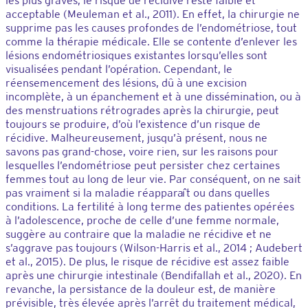
les plus graves, le risque de récidive reste faible et
acceptable (Meuleman et al., 2011). En effet, la chirurgie ne
supprime pas les causes profondes de l’endométriose, tout
comme la thérapie médicale. Elle se contente d’enlever les
lésions endométriosiques existantes lorsqu’elles sont
visualisées pendant l’opération. Cependant, le
réensemencement des lésions, dû à une excision
incomplète, à un épanchement et à une dissémination, ou à
des menstruations rétrogrades après la chirurgie, peut
toujours se produire, d’où l’existence d’un risque de
récidive. Malheureusement, jusqu’à présent, nous ne
savons pas grand-chose, voire rien, sur les raisons pour
lesquelles l’endométriose peut persister chez certaines
femmes tout au long de leur vie. Par conséquent, on ne sait
pas vraiment si la maladie réapparaît ou dans quelles
conditions. La fertilité à long terme des patientes opérées
à l’adolescence, proche de celle d’une femme normale,
suggère au contraire que la maladie ne récidive et ne
s’aggrave pas toujours (Wilson-Harris et al., 2014 ; Audebert
et al., 2015). De plus, le risque de récidive est assez faible
après une chirurgie intestinale (Bendifallah et al., 2020). En
revanche, la persistance de la douleur est, de manière
prévisible, très élevée après l’arrêt du traitement médical,