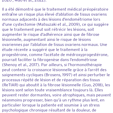
2020 ; Mao et al., 2022).
Il a été démontré que le traitement médical préopératoire
entraîne un risque plus élevé d’ablation de tissus ovariens
normaux adjacents à des lésions d’endométriome lors
d’une cystectomie (Matsuzaki et al., 2009), ce qui suggère
que le traitement peut soit rétrécir les lésions, soit
augmenter le risque d’adhérence ainsi que de fibrose
lésionnelle, augmentant ainsi le risque de lésions
ovariennes par l’ablation de tissus ovariens normaux. Une
étude récente a suggéré que le traitement à la
progestérone, comme l’acétate de médroxyprogestérone,
pourrait faciliter la fibrogenèse dans l’endométriose
(Shenoy et al., 2017). Par ailleurs, si l’hormonothérapie
peut contenir la croissance lésionnelle grâce à l’arrêt des
saignements cycliques (Brosens, 1997) et ainsi perturber le
processus répété de lésion et de réparation des tissus
(ReTIAR) qui aboutit à la fibrose lésionnelle (Guo, 2018), les
lésions sont selon toute vraisemblance toujours là. Elles
peuvent rester dormantes, voire atrophiques, mais peuvent
néanmoins progresser, bien qu’à un rythme plus lent, en
particulier lorsque la patiente est soumise à un stress
psychologique chronique résultant de la douleur, de