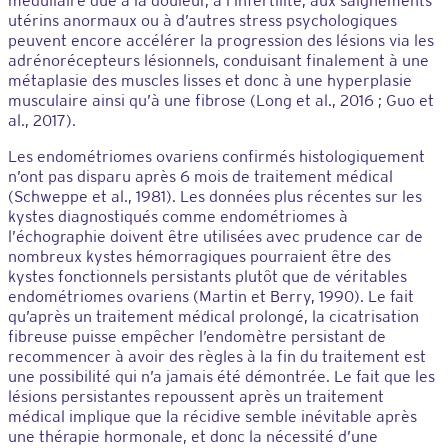
médullaire due à la douleur, à l’infertilité, aux saignements
utérins anormaux ou à d’autres stress psychologiques
peuvent encore accélérer la progression des lésions via les
adrénorécepteurs lésionnels, conduisant finalement à une
métaplasie des muscles lisses et donc à une hyperplasie
musculaire ainsi qu’à une fibrose (Long et al., 2016 ; Guo et
al., 2017).
Les endométriomes ovariens confirmés histologiquement
n’ont pas disparu après 6 mois de traitement médical
(Schweppe et al., 1981). Les données plus récentes sur les
kystes diagnostiqués comme endométriomes à
l’échographie doivent être utilisées avec prudence car de
nombreux kystes hémorragiques pourraient être des
kystes fonctionnels persistants plutôt que de véritables
endométriomes ovariens (Martin et Berry, 1990). Le fait
qu’après un traitement médical prolongé, la cicatrisation
fibreuse puisse empêcher l’endomètre persistant de
recommencer à avoir des règles à la fin du traitement est
une possibilité qui n’a jamais été démontrée. Le fait que les
lésions persistantes repoussent après un traitement
médical implique que la récidive semble inévitable après
une thérapie hormonale, et donc la nécessité d’une