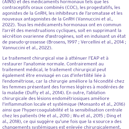
(AINS) et des médicaments hormonaux tels que les
contraceptifs oraux combinés (COC), les progestatifs, les
agonistes de la GnRH, les inhibiteurs de l’aromatase et les
nouveaux antagonistes de la GnRH (Vannuccini et al.,
2022). Tous les médicaments hormonaux ont en commun
l’arrêt des menstruations cycliques, soit en supprimant la
sécrétion ovarienne d’œstrogènes, soit en induisant un état
de pseudo-grossesse (Brosens, 1997 ; Vercellini et al., 2014 ;
Vannuccini et al., 2022).
Le traitement chirurgical vise à atténuer l’EAP et à
restaurer l’anatomie normale. Contrairement au
traitement médical, le traitement chirurgical peut
également être envisagé en cas d’infertilité liée à
l’endométriose, car la chirurgie améliore la fécondité chez
les femmes présentant des formes légères à modérées de
la maladie (Duffy et al., 2014). En outre, l’ablation
chirurgicale des lésions endométriosiques améliore
l’inflammation locale et systémique (Monsanto et al., 2016)
ainsi que l’hypercoagulabilité et la sensibilisation centrale
chez les patients (He et al., 2010 ; Wu et al., 2015 ; Ding et
al., 2018), ce qui suggère qu’une fois que la « source » des
changements systémiques est enlevée chirurgicalement,