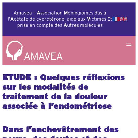
Aller
au
Amavea –
A
ssociation
M
éningiomes dus à
contenu
l’
A
cétate de cyprotérone, aide aux
V
ictimes Et
prise en compte des
A
utres molécules
ETUDE : Quelques réflexions
sur les modalités de
traitement de la douleur
associée à l’endométriose
Dans l’enchevêtrement des