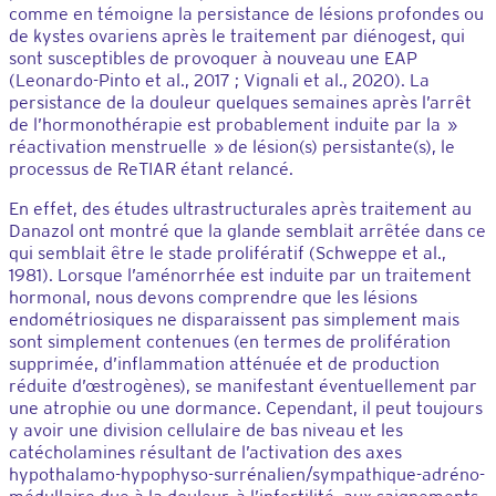
comme en témoigne la persistance de lésions profondes ou
de kystes ovariens après le traitement par diénogest, qui
sont susceptibles de provoquer à nouveau une EAP
(Leonardo-Pinto et al., 2017 ; Vignali et al., 2020). La
persistance de la douleur quelques semaines après l’arrêt
de l’hormonothérapie est probablement induite par la »
réactivation menstruelle » de lésion(s) persistante(s), le
processus de ReTIAR étant relancé.
En effet, des études ultrastructurales après traitement au
Danazol ont montré que la glande semblait arrêtée dans ce
qui semblait être le stade prolifératif (Schweppe et al.,
1981). Lorsque l’aménorrhée est induite par un traitement
hormonal, nous devons comprendre que les lésions
endométriosiques ne disparaissent pas simplement mais
sont simplement contenues (en termes de prolifération
supprimée, d’inflammation atténuée et de production
réduite d’œstrogènes), se manifestant éventuellement par
une atrophie ou une dormance. Cependant, il peut toujours
y avoir une division cellulaire de bas niveau et les
catécholamines résultant de l’activation des axes
hypothalamo-hypophyso-surrénalien/sympathique-adréno-