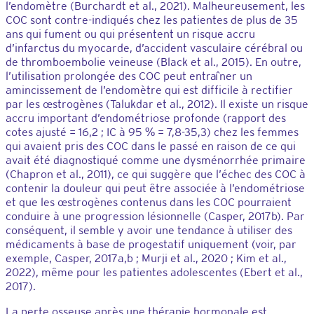
l’endomètre (Burchardt et al., 2021). Malheureusement, les
COC sont contre-indiqués chez les patientes de plus de 35
ans qui fument ou qui présentent un risque accru
d’infarctus du myocarde, d’accident vasculaire cérébral ou
de thromboembolie veineuse (Black et al., 2015). En outre,
l’utilisation prolongée des COC peut entraîner un
amincissement de l’endomètre qui est difficile à rectifier
par les œstrogènes (Talukdar et al., 2012). Il existe un risque
accru important d’endométriose profonde (rapport des
cotes ajusté = 16,2 ; IC à 95 % = 7,8-35,3) chez les femmes
qui avaient pris des COC dans le passé en raison de ce qui
avait été diagnostiqué comme une dysménorrhée primaire
(Chapron et al., 2011), ce qui suggère que l’échec des COC à
contenir la douleur qui peut être associée à l’endométriose
et que les œstrogènes contenus dans les COC pourraient
conduire à une progression lésionnelle (Casper, 2017b). Par
conséquent, il semble y avoir une tendance à utiliser des
médicaments à base de progestatif uniquement (voir, par
exemple, Casper, 2017a,b ; Murji et al., 2020 ; Kim et al.,
2022), même pour les patientes adolescentes (Ebert et al.,
2017).
La perte osseuse après une thérapie hormonale est