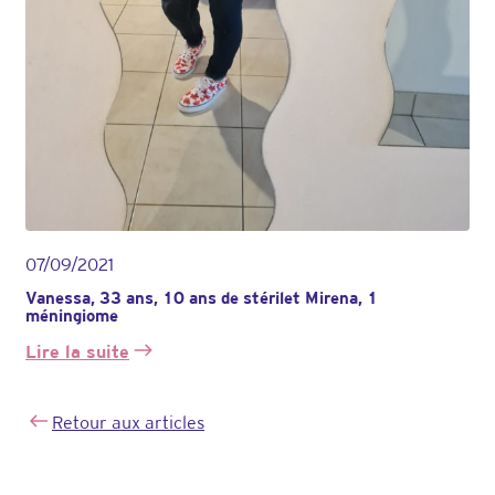
07/09/2021
Vanessa, 33 ans, 10 ans de stérilet Mirena, 1
méningiome
Lire la suite
:
Vanessa,
33
Retour aux articles
ans,
10
ans
de