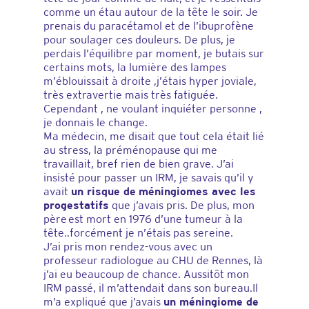
comme un étau autour de la tête le soir. Je
prenais du paracétamol et de l’ibuprofène
pour soulager ces douleurs. De plus, je
perdais l’équilibre par moment, je butais sur
certains mots, la lumière des lampes
m’éblouissait à droite ,j’étais hyper joviale,
très extravertie mais très fatiguée.
Cependant , ne voulant inquiéter personne ,
je donnais le change.
Ma médecin, me disait que tout cela était lié
au stress, la préménopause qui me
travaillait, bref rien de bien grave. J’ai
insisté pour passer un IRM, je savais qu’il y
avait
un risque de
méningiomes avec les
progestatifs
que j’avais pris. De plus, mon
père est mort en 1976 d’une tumeur à la
tête..forcément je n’étais pas sereine.
J’ai pris mon rendez-vous avec un
professeur radiologue au CHU de Rennes, là
j’ai eu beaucoup de chance. Aussitôt mon
IRM passé, il m’attendait dans son bureau.Il
m’a expliqué que j’avais
un méningiome de