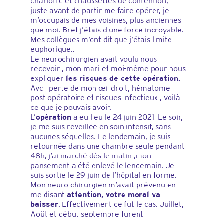
charlotte et chaussettes de contention,
juste avant de partir me faire opérer, je
m’occupais de mes voisines, plus anciennes
que moi. Bref j’étais d’une force incroyable.
Mes collègues m’ont dit que j’étais limite
euphorique..
Le neurochirurgien avait voulu nous
recevoir , mon mari et moi-même pour nous
expliquer
les risques de cette opération.
Avc , perte de mon œil droit, hématome
post opératoire et risques infectieux , voilà
ce que je pouvais avoir.
L’
opération
a eu lieu le 24 juin 2021. Le soir,
je me suis réveillée en soin intensif, sans
aucunes séquelles. Le lendemain, je suis
retournée dans une chambre seule pendant
48h, j’ai marché dès le matin ,mon
pansement a été enlevé le lendemain. Je
suis sortie le 29 juin de l’hôpital en forme.
Mon neuro chirurgien m’avait prévenu en
me disant
attention, votre moral va
baisser
. Effectivement ce fut le cas. Juillet,
Août et début septembre furent