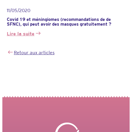
11/05/2020
Covid 19 et méningiomes (recommandations de de
SFNC), qui peut avoir des masques gratuitement ?
Lire la suite
:
Covid
19
Retour aux articles
et
méningiomes
(recommandations
de
de
SFNC),
qui
peut
avoir
des
masques
gratuitement
?