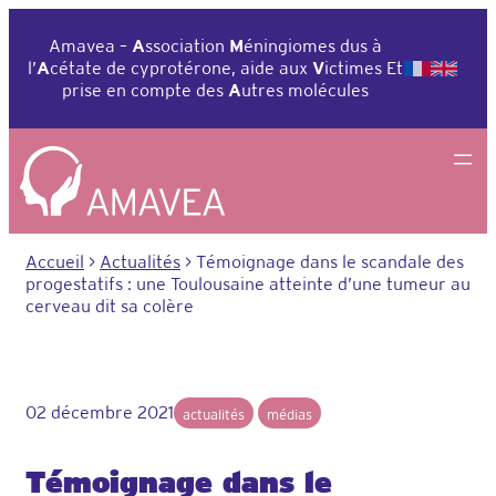
Aller
au
Amavea –
A
ssociation
M
éningiomes dus à
contenu
l’
A
cétate de cyprotérone, aide aux
V
ictimes Et
prise en compte des
A
utres molécules
Accueil
>
Actualités
>
Témoignage dans le scandale des
progestatifs : une Toulousaine atteinte d’une tumeur au
cerveau dit sa colère
02 décembre 2021
actualités
médias
Témoignage dans le