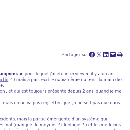
Partager sur Facebook
Partager sur X
Partager sur LinkedIn
Envoyer cette page par e-mail
Imprimer cette pa
Partager sur
soignées »
, pour lequel j’ai été interviewée il y a un an.
rtin
? ) mais à part écrire nous-même ou tenir la main des
e.
ion , et qui est toujours présente depuis 2 ans, quand je me
e, mais on ne va pas regretter que ça ne soit pas que dans
ccidents, mais la partie émergente d’un système qui
rès mal (manque de moyens ? idéologie ? ) et les médecins