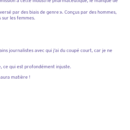
umission à cette industrie pharmaceutique
, le manque de
aversé par des biais de genre ». Conçus par des hommes,
s sur les femmes.
ns journalistes avec qui j’ai du coupé court, car je ne
, ce qui est profondément injuste.
 aura matière !