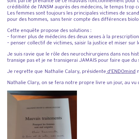
sont partie prenante de ce mauvais fonctionnement pour de
crédibilité de l’ANSM auprès des médecins, le temps trop co
Les femmes sont toujours les principales victimes de scan
pour des hommes, sans tenir compte des différences biologi
Cette enquête propose des solutions :
– former plus de médecins des deux sexes à la prescriptio
– penser collectif de victimes, saisir la justice et miser s
Je suis ravie que le rôle des neurochirurgiens dans nos his
transige pas et je ne transigerai JAMAIS pour faire que du 
Je regrette que Nathalie Calary, présidente
d’ENDOmind
n
Nathalie Clary, on se fera notre propre livre un jour, au vu