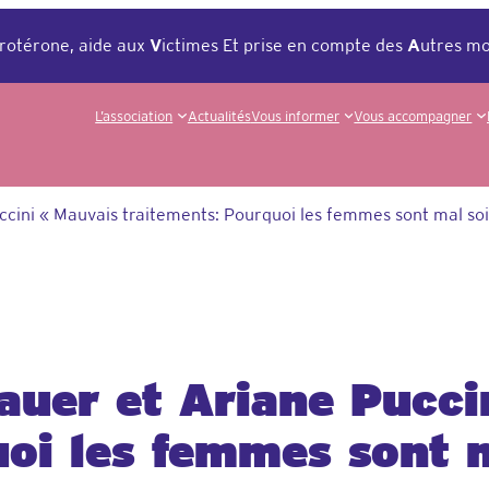
rotérone, aide aux
V
ictimes Et prise en compte des
A
utres mo
L’association
Actualités
Vous informer
Vous accompagner
ccini « Mauvais traitements: Pourquoi les femmes sont mal so
auer et Ariane Pucci
uoi les femmes sont 