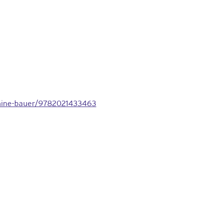
phine-bauer/9782021433463