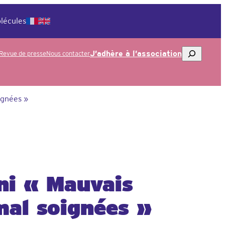
lécules
Rechercher
J’adhère à l’association
Revue de presse
Nous contacter
ignées »
ni « Mauvais
mal soignées »