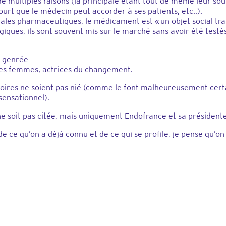
 multiples raisons (la principale étant tout de même leur so
urt que le médecin peut accorder à ses patients, etc..).
dales pharmaceutiques, le médicament est « un objet social tr
ques, ils sont souvent mis sur le marché sans avoir été testé
n genrée
ur les femmes, actrices du changement.
toires ne soient pas nié (comme le font malheureusement certai
sensationnel).
e soit pas citée, mais uniquement Endofrance et sa présidente
 de ce qu’on a déjà connu et de ce qui se profile, je pense qu’on