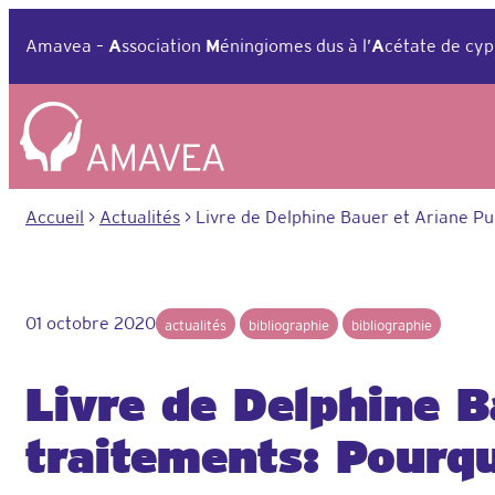
Aller
au
Amavea –
A
ssociation
M
éningiomes dus à l’
A
cétate de cyp
contenu
Accueil
>
Actualités
>
Livre de Delphine Bauer et Ariane Pu
01 octobre 2020
actualités
bibliographie
bibliographie
Livre de Delphine B
traitements: Pourq