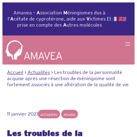
Aller
au
Amavea –
A
ssociation
M
éningiomes dus à
contenu
l’
A
cétate de cyprotérone, aide aux
V
ictimes Et
prise en compte des
A
utres molécules
Accueil
>
Actualités
>
Les troubles de la personnalité
acquise après une résection de méningiome sont
fortement associés à une altération de la qualité de vie
11 janvier 2021
actualités
etudes
Les troubles de la