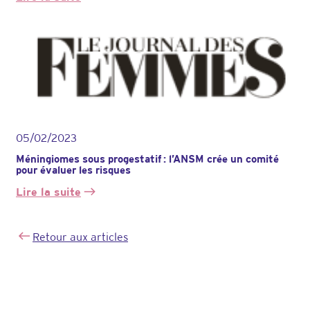
:
Marianne-
Citoyens
contre
labos
:
le
parcours
du
combattant
05/02/2023
des
victimes
Méningiomes sous progestatif : l’ANSM crée un comité
de
pour évaluer les risques
médicaments
Lire la suite
:
Méningiomes
sous
Retour aux articles
progestatif :
l’ANSM
crée
un
comité
pour