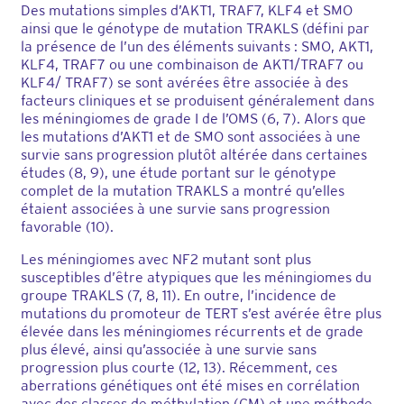
Des mutations simples d’AKT1, TRAF7, KLF4 et SMO
ainsi que le génotype de mutation TRAKLS (défini par
la présence de l’un des éléments suivants : SMO, AKT1,
KLF4, TRAF7 ou une combinaison de AKT1/TRAF7 ou
KLF4/ TRAF7) se sont avérées être associée à des
facteurs cliniques et se produisent généralement dans
les méningiomes de grade I de l’OMS (6, 7). Alors que
les mutations d’AKT1 et de SMO sont associées à une
survie sans progression plutôt altérée dans certaines
études (8, 9), une étude portant sur le génotype
complet de la mutation TRAKLS a montré qu’elles
étaient associées à une survie sans progression
favorable (10).
Les méningiomes avec NF2 mutant sont plus
susceptibles d’être atypiques que les méningiomes du
groupe TRAKLS (7, 8, 11). En outre, l’incidence de
mutations du promoteur de TERT s’est avérée être plus
élevée dans les méningiomes récurrents et de grade
plus élevé, ainsi qu’associée à une survie sans
progression plus courte (12, 13). Récemment, ces
aberrations génétiques ont été mises en corrélation
avec des classes de méthylation (CM) et une méthode