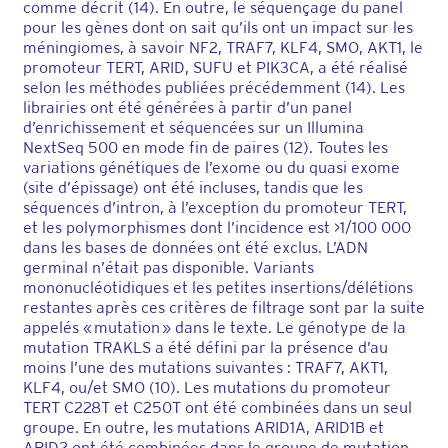
comme décrit (14). En outre, le séquençage du panel
pour les gènes dont on sait qu’ils ont un impact sur les
méningiomes, à savoir NF2, TRAF7, KLF4, SMO, AKT1, le
promoteur TERT, ARID, SUFU et PIK3CA, a été réalisé
selon les méthodes publiées précédemment (14). Les
librairies ont été générées à partir d’un panel
d’enrichissement et séquencées sur un Illumina
NextSeq 500 en mode fin de paires (12). Toutes les
variations génétiques de l’exome ou du quasi exome
(site d’épissage) ont été incluses, tandis que les
séquences d’intron, à l’exception du promoteur TERT,
et les polymorphismes dont l’incidence est >1/100 000
dans les bases de données ont été exclus. L’ADN
germinal n’était pas disponible. Variants
mononucléotidiques et les petites insertions/délétions
restantes après ces critères de filtrage sont par la suite
appelés « mutation » dans le texte. Le génotype de la
mutation TRAKLS a été défini par la présence d’au
moins l’une des mutations suivantes : TRAF7, AKT1,
KLF4, ou/et SMO (10). Les mutations du promoteur
TERT C228T et C250T ont été combinées dans un seul
groupe. En outre, les mutations ARID1A, ARID1B et
ARID2 ont été combinées dans le groupe de mutation