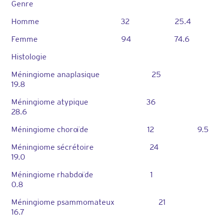
Genre
Homme 32 25.4
Femme 94 74.6
Histologie
Méningiome anaplasique 25
19.8
Méningiome atypique 36
28.6
Méningiome choroïde 12 9.5
Méningiome sécrétoire 24
19.0
Méningiome rhabdoïde 1
0.8
Méningiome psammomateux 21
16.7