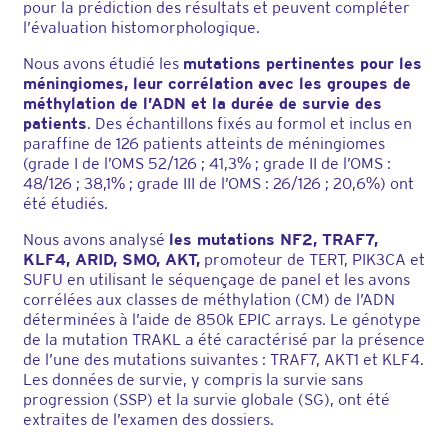
pour la prédiction des résultats et peuvent compléter
l’évaluation histomorphologique.
Nous avons étudié les
mutations pertinentes pour les
méningiomes, leur corrélation avec les groupes de
méthylation de l’ADN et la durée de survie des
patients
. Des échantillons fixés au formol et inclus en
paraffine de 126 patients atteints de méningiomes
(grade I de l’OMS 52/126 ; 41,3% ; grade II de l’OMS :
48/126 ; 38,1% ; grade III de l’OMS : 26/126 ; 20,6%) ont
été étudiés.
Nous avons analysé
les mutations NF2, TRAF7,
KLF4, ARID, SMO, AKT,
promoteur de TERT, PIK3CA et
SUFU en utilisant le séquençage de panel et les avons
corrélées aux classes de méthylation (CM) de l’ADN
déterminées à l’aide de 850k EPIC arrays. Le génotype
de la mutation TRAKL a été caractérisé par la présence
de l’une des mutations suivantes : TRAF7, AKT1 et KLF4.
Les données de survie, y compris la survie sans
progression (SSP) et la survie globale (SG), ont été
extraites de l’examen des dossiers.