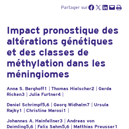
Partager sur Facebook
Partager sur X
Partager sur LinkedIn
Envoyer cette page par e-mail
Imprimer cette pa
Partager sur
Impact pronostique des
altérations génétiques
et des classes de
méthylation dans les
méningiomes
Anna S. Berghoff
1
|
Thomas Hielscher
2
|
Gerda
Ricken
3
|
Julia Furtner
4
|
Daniel Schrimpf
5,6
|
Georg Widhalm
7
|
Ursula
Rajky
1
|
Christine Marosi
1
|
Johannes A. Hainfellner
3
|
Andreas von
Deimling
5,6
|
Felix Sahm
5,6
|
Matthias Preusser
1