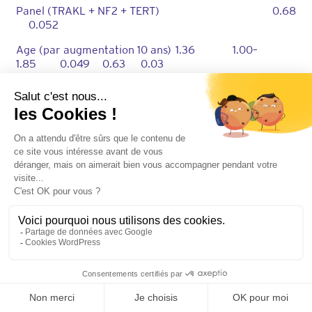
Panel (TRAKL + NF2 + TERT) 0.68
0.052
Age (par augmentation 10 ans) 1.36 1.00–
1.85 0.049 0.63 0.03
Classification OMS 0.69
0.055
I Référence
II 1.07 0.40–2.85 0.90
II 4.71 2.01–11.06 <0.001
TABLE 4
Analyse de régression univariée de Cox et c-
index pour la survie globaCM
Rapport de risque 95% CI Valeur
p
c-index
valeur
p
pour comparaison avec CM
Classe de méthylation 0.75