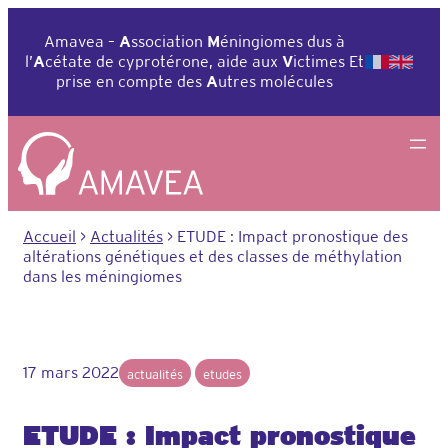
Aller
au
Amavea –
A
ssociation
M
éningiomes dus à
contenu
l’
A
cétate de cyprotérone, aide aux
V
ictimes Et
prise en compte des
A
utres molécules
Accueil
>
Actualités
>
ETUDE : Impact pronostique des
altérations génétiques et des classes de méthylation
dans les méningiomes
17 mars 2022
actualités
etudes
ETUDE : Impact pronostique