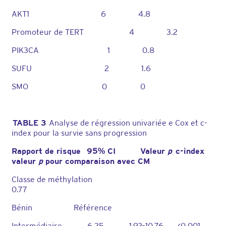
AKT1 6 4.8
Promoteur de TERT 4 3.2
PIK3CA 1 0.8
SUFU 2 1.6
SMO 0 0
TABLE 3
Analyse de régression univariée e Cox et c-
index pour la survie sans progression
Rapport de risque 95% CI Valeur
p
c-index
valeur
p
pour comparaison avec CM
Classe de méthylation
0.77
Bénin Référence
Intermédiaire 6.25 1.92–10.76 <0.001