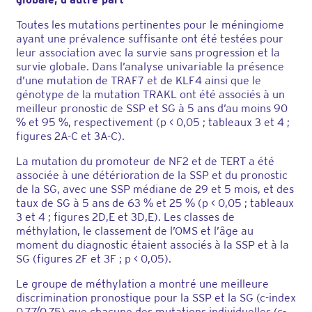
Toutes les mutations pertinentes pour le méningiome
ayant une prévalence suffisante ont été testées pour
leur association avec la survie sans progression et la
survie globale. Dans l’analyse univariable la présence
d’une mutation de TRAF7 et de KLF4 ainsi que le
génotype de la mutation TRAKL ont été associés à un
meilleur pronostic de SSP et SG à 5 ans d’au moins 90
% et 95 %, respectivement (p < 0,05 ; tableaux 3 et 4 ;
figures 2A-C et 3A-C).
La mutation du promoteur de NF2 et de TERT a été
associée à une détérioration de la SSP et du pronostic
de la SG, avec une SSP médiane de 29 et 5 mois, et des
taux de SG à 5 ans de 63 % et 25 % (p < 0,05 ; tableaux
3 et 4 ; figures 2D,E et 3D,E). Les classes de
méthylation, le classement de l’OMS et l’âge au
moment du diagnostic étaient associés à la SSP et à la
SG (figures 2F et 3F ; p < 0,05).
Le groupe de méthylation a montré une meilleure
discrimination pronostique pour la SSP et la SG (c-index
0,77/0,75) que chacune des mutations individuelles (c-