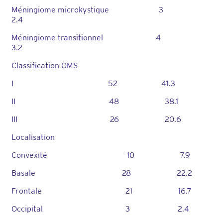
Méningiome microkystique 3
2.4
Méningiome transitionnel 4
3.2
Classification OMS
I 52 41.3
II 48 38.1
III 26 20.6
Localisation
Convexité 10 7.9
Basale 28 22.2
Frontale 21 16.7
Occipital 3 2.4