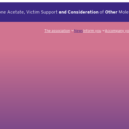
ne Acetate, Victim Support
and
Consideration
of
Other
Mole
The association
News
Inform you
Accompany y