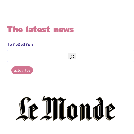
The latest news
To research
actualités