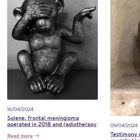
16/04/2024
Solene, frontal meningioma
operated in 2018 and radiotherapy
09/04/2024
Testimony o
Read more
: