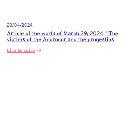
28/04/2024
Article of the world of March 29, 2024: "The
victims of the Androcur and the progestins
pursue the State in court to be compensated"
Lire la suite
:
Article
du
MONDE
du
29
mars
2024
:
«
Les
victimes
de
l’Androcur