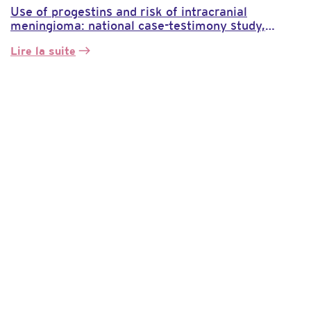
Use of progestins and risk of intracranial
meningioma: national case-testimony study,
EPI-PHARE study published in BMJ
Lire la suite
:
Utilisation
de
progestatifs
et
risque
de
méningiome
intracrânien
:
étude
cas-
témoins
nationale,
étude
EPI-
PHARE
publiée
au