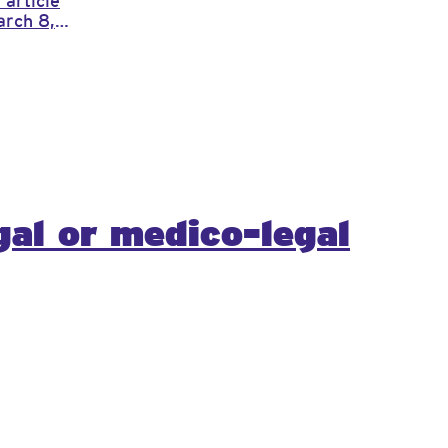
 article
arch 8,
gal or medico-legal