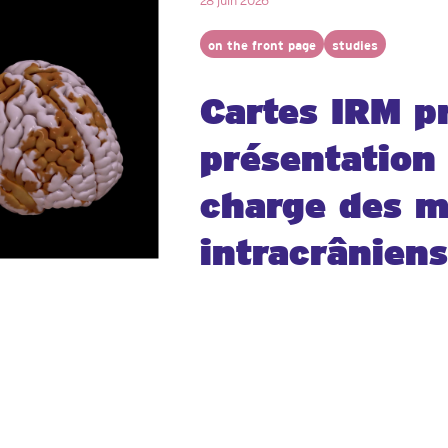
28 juin 2026
on the front page
studies
Cartes IRM pr
présentation 
charge des 
intracrâniens