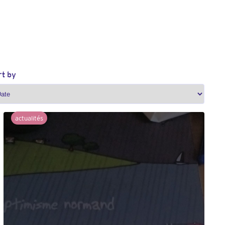
rt by
actualités