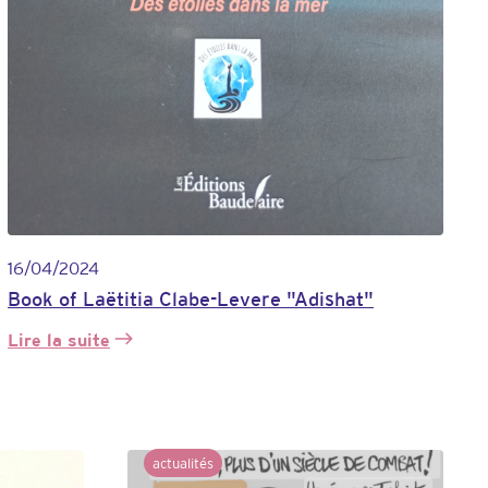
16/04/2024
Book of Laëtitia Clabe-Levere "Adishat"
Lire la suite
:
Livre
de
Laëtitia
CLABE-
LEVERE
actualités
«