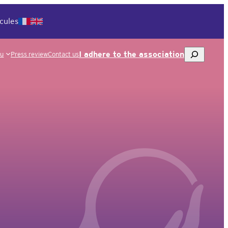
cules
To
I adhere to the association
ou
Press review
Contact us
research