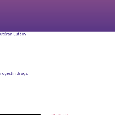
Lutéran Lutényl
progestin drugs.